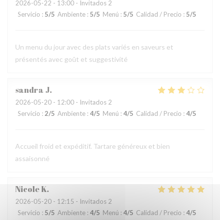
2026-05-22
- 13:00 - Invitados 2
Servicio
:
5
/5
Ambiente
:
5
/5
Menú
:
5
/5
Calidad / Precio
:
5
/5
Un menu du jour avec des plats variés en saveurs et
présentés avec goût et suggestivité
sandra
J
2026-05-20
- 12:00 - Invitados 2
Servicio
:
2
/5
Ambiente
:
4
/5
Menú
:
4
/5
Calidad / Precio
:
4
/5
Accueil froid et expéditif. Tartare généreux et bien
assaisonné
Nicole
K
2026-05-20
- 12:15 - Invitados 2
Servicio
:
5
/5
Ambiente
:
4
/5
Menú
:
4
/5
Calidad / Precio
:
4
/5