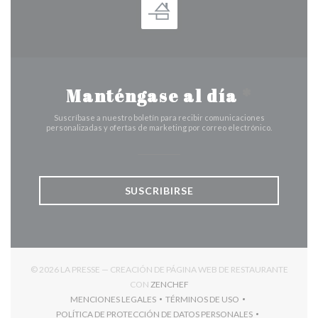
Manténgase al día
*
Suscríbase a nuestro boletín para recibir comunicaciones
personalizadas y ofertas de marketing por correo electrónico.
SUSCRIBIRSE
© 2026 LA PRESSE — CREACIÓN DE PÁGINA WEB DE RESTAURANTE
((ABRE EN UNA NUEVA VENTANA
CON
ZENCHEF
MENCIONES LEGALES
TÉRMINOS DE USO
((ABRE EN UNA NUEVA VENTANA))
((ABRE EN UNA NUEVA VENT
POLÍTICA DE PROTECCIÓN DE DATOS PERSONALES