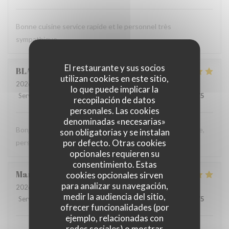
Bonne cuisine service rapide et le personnel très
sympathique
El restaurante y sus socios
BLANDINE
C
utilizan cookies en este sitio,
2026-05-18
- 12:15 - Invitados 3
lo que puede implicar la
Servicio
:
5
/5
Ambiente
:
5
/5
Menú
:
5
/5
Calidad / Precio
:
5
/5
recopilación de datos
personales. Las cookies
denominadas «necesarias»
Bonjour Nous recommandons ce restaurant. Service rapide,
son obligatorias y se instalan
por defecto. Otras cookies
personnel sympathique et plats savoureux. Blandine
opcionales requieren su
consentimiento. Estas
Marie
L
cookies opcionales sirven
para analizar su navegación,
2026-05-15
- 20:00 - Invitados 2
medir la audiencia del sitio,
Servicio
:
5
/5
Ambiente
:
5
/5
Menú
:
5
/5
Calidad / Precio
:
5
/5
ofrecer funcionalidades (por
ejemplo, relacionadas con
redes sociales) o mostrar