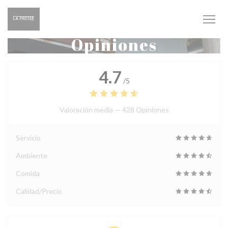
Personalización de sus opciones de cookies
Opiniones
4.7
/5
Valoración media —
428 Opiniones
Servicio
Ambiente
Comida
Calidad/Precio