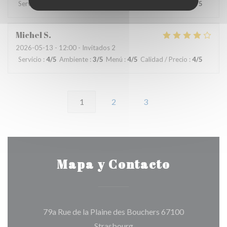
Servicio
:
5
/5
Ambiente
:
5
/5
Menú
:
5
/5
Calidad / Precio
:
5
/5
Michel
S
2026-05-13
- 12:00 - Invitados 2
Servicio
:
4
/5
Ambiente
:
3
/5
Menú
:
4
/5
Calidad / Precio
:
4
/5
1
2
3
Mapa y Contacto
79a Rue de la Plaine des Bouchers 67100
((abre en una nueva ventana
Strasbourg