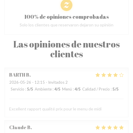
100% de opiniones comprobadas
Solo los clientes que reservaron dejaron su opinión
Las opiniones de nuestros
clientes
BARTH
B
2026-05-26
- 12:15 - Invitados 2
Servicio
:
5
/5
Ambiente
:
4
/5
Menú
:
4
/5
Calidad / Precio
:
5
/5
Excellent rapport qualité prix pour le menu de midi
Claude
B