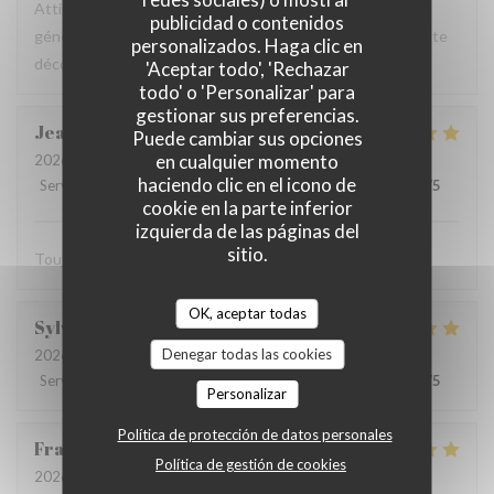
Attirée par le concept, conquise par la cuisine, à la fois
publicidad o contenidos
généreuse, gourmande et fine! Jusqu'au cocktail. Excellente
personalizados. Haga clic en
découverte !
'Aceptar todo', 'Rechazar
todo' o 'Personalizar' para
gestionar sus preferencias.
Jean
F
Puede cambiar sus opciones
en cualquier momento
2026-05-15
- 12:15 - Invitados 7
haciendo clic en el icono de
Servicio
:
5
/5
Ambiente
:
5
/5
Menú
:
5
/5
Calidad / Precio
:
5
/5
cookie en la parte inferior
izquierda de las páginas del
sitio.
Toujours au top !
OK, aceptar todas
Sylvia
H
Denegar todas las cookies
2026-05-12
- 12:15 - Invitados 2
Servicio
:
5
/5
Ambiente
:
5
/5
Menú
:
5
/5
Calidad / Precio
:
5
/5
Personalizar
Política de protección de datos personales
Franck-Emmanuel
R
Política de gestión de cookies
2026-05-11
- 12:30 - Invitados 2