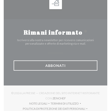
Rimani informato
*
Iscriversi alla nostra newsletter per ricevere comunicazioni
personalizzate e offerte di marketing via e-mail.
ABBONATI
© 2026 LA PRESSE — CREAZIONE DEL SITO INTERNET RISTORANTE
((APRE UNA NUOVA FINESTRA))
CON
ZENCHEF
NOTE LEGALI
TERMINI DI UTILIZZO
((APRE UNA NUOVA FINESTRA))
((APRE UNA NUOVA FINESTRA))
POLITICA DI PROTEZIONE DEI DATI PERSONALI
((APRE UNA NUOVA FINESTRA))