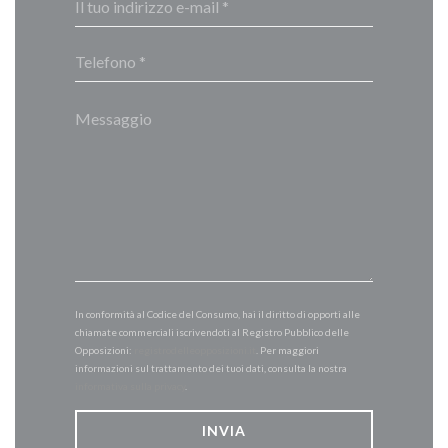
In conformità al Codice del Consumo, hai il diritto di opporti alle
chiamate commerciali iscrivendoti al Registro Pubblico delle
Opposizioni:
registrodelleopposizioni.it
. Per maggiori
informazioni sul trattamento dei tuoi dati, consulta la nostra
informativa sulla privacy
.