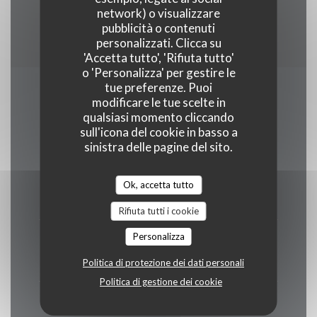
Amex, Assegni vacanza digitali, Ticket ristorante
network) o visualizzare
pubblicità o contenuti
digitalizzato
personalizzati. Clicca su
'Accetta tutto', 'Rifiuta tutto'
o 'Personalizza' per gestire le
tue preferenze. Puoi
Orari
modificare le tue scelte in
qualsiasi momento cliccando
sull'icona del cookie in basso a
sinistra delle pagine del sito.
Lun
-
Mer
Ok, accetta tutto
11:45 - 14:30
Rifiuta tutti i cookie
Personalizza
Giovedi
11:45 - 14:30
18:00 - 22:30
•
Politica di protezione dei dati personali
Politica di gestione dei cookie
Venerdi