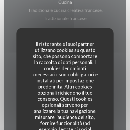
Cucina
Tradizionale cucina creativa francese,
Tradizionale francese
Tipologia
Bar - Brasserie
Il ristorante e i suoi partner
utilizzano cookies su questo
sito, che possono comportare
Servizi
la raccolta di dati personali. I
cookies denominati
Privatizzazione, Terrazzo, Ristorante o da
«necessari» sono obbligatori e
asporto, Ordine da asporto
installati per impostazione
predefinita. Altri cookies
opzionali richiedono il tuo
Metodo di pagamento
consenso. Questi cookies
Bancomat, American Express, Buoni vacanza,
opzionali servono per
Contanti, Titoli Restaurant, Eurocard /
analizzare la tua navigazione,
misurare l'audience del sito,
Mastercard, Contactless Payment, Sodexo
fornire funzionalità (ad
Assegno, Buoni pasto, Apple Pay, Senza contatto,
esempio, legate ai social