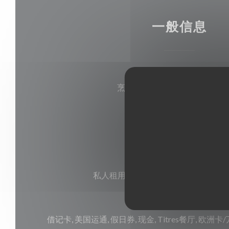
一般信息
菜肴
烹调francaise传统风味, 传统
经营类型
Bistrot餐厅
服务
私人租用, 阳台, 现场餐厅或外卖, 按
支付方式
借记卡, 美国运通, 假日券, 现金, Titres餐厅, 欧洲卡/万事