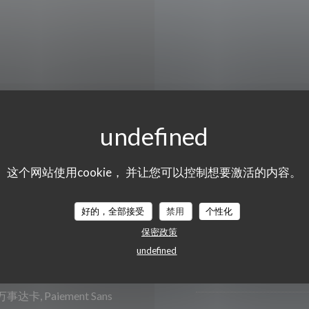
星
-
星
的法语
星期四
这个网站使用cookie， 并让您可以控制想要激活的内容。
星期五
好的，全部接受
禁用
个性化
星期六
保密政策
订单收取餐费
undefined
星期日
达卡, Paiement Sans