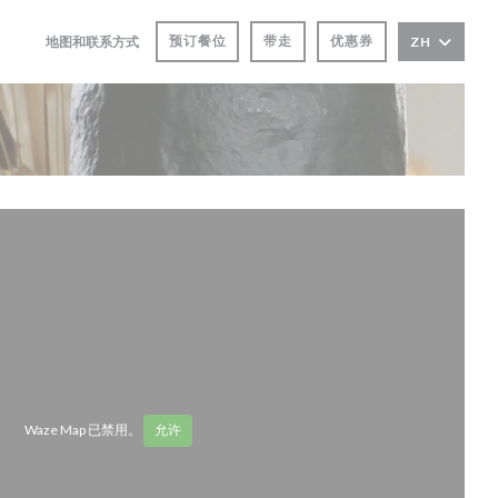
预订餐位
带走
优惠券
地图和联系方式
ZH
((在新窗口中打开))
((在新窗口中打开))
Waze Map 已禁用。
允许