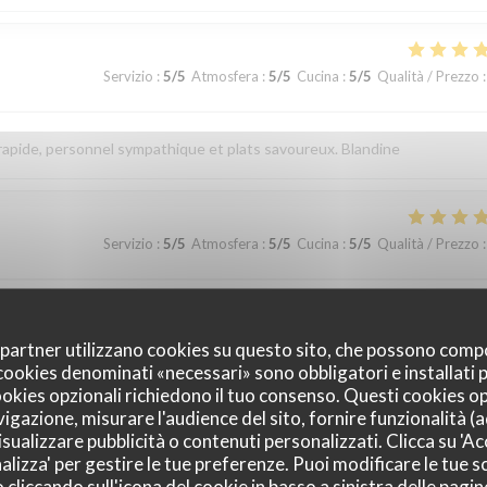
Servizio
:
5
/5
Atmosfera
:
5
/5
Cucina
:
5
/5
Qualità / Prezzo
:
apide, personnel sympathique et plats savoureux. Blandine
Servizio
:
5
/5
Atmosfera
:
5
/5
Cucina
:
5
/5
Qualità / Prezzo
:
fois généreuse, gourmande et fine! Jusqu'au cocktail. Excellente découver
oi partner utilizzano cookies su questo sito, che possono comp
I cookies denominati «necessari» sono obbligatori e installati
cookies opzionali richiedono il tuo consenso. Questi cookies o
Servizio
:
5
/5
Atmosfera
:
5
/5
Cucina
:
5
/5
Qualità / Prezzo
:
vigazione, misurare l'audience del sito, fornire funzionalità (
sualizzare pubblicità o contenuti personalizzati. Clicca su 'Acc
alizza' per gestire le tue preferenze. Puoi modificare le tue sc
liccando sull'icona del cookie in basso a sinistra delle pagine