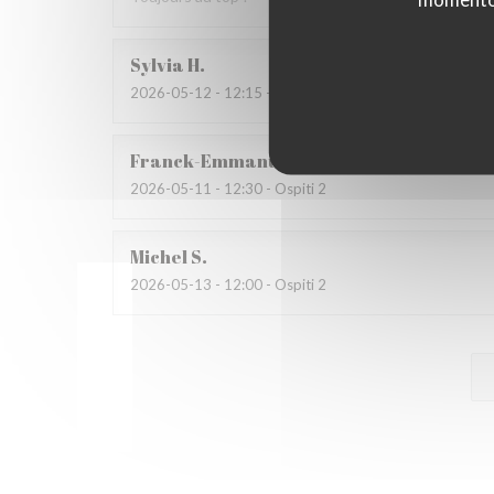
Sylvia
H
2026-05-12
- 12:15 - Ospiti 2
Franck-Emmanuel
R
2026-05-11
- 12:30 - Ospiti 2
Michel
S
2026-05-13
- 12:00 - Ospiti 2