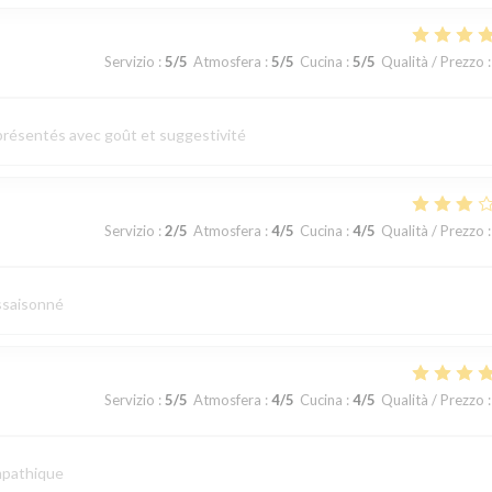
Servizio
:
5
/5
Atmosfera
:
5
/5
Cucina
:
5
/5
Qualità / Prezzo
:
 présentés avec goût et suggestivité
Servizio
:
2
/5
Atmosfera
:
4
/5
Cucina
:
4
/5
Qualità / Prezzo
:
assaisonné
Servizio
:
5
/5
Atmosfera
:
4
/5
Cucina
:
4
/5
Qualità / Prezzo
:
ympathique