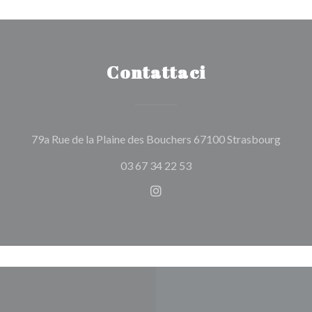
Contattaci
((apre
79a Rue de la Plaine des Bouchers 67100 Strasbourg
03 67 34 22 53
Instagram ((apre una nuova f