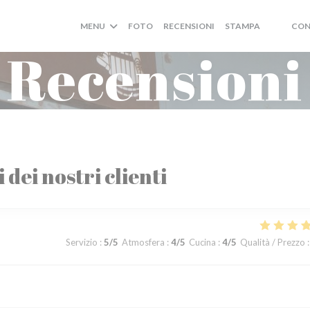
MENU
FOTO
RECENSIONI
STAMPA
CON
((APRE U
((APRE
Recensioni
i dei nostri clienti
Servizio
:
5
/5
Atmosfera
:
4
/5
Cucina
:
4
/5
Qualità / Prezzo
: