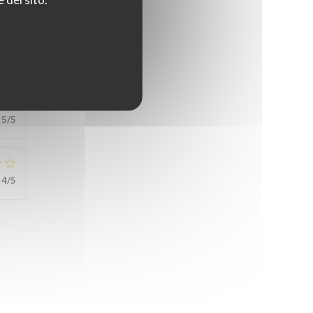
5
/5
5
/5
4
/5