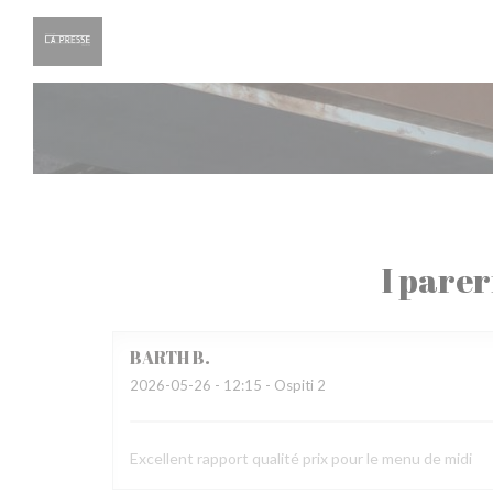
Personalizzazione delle tue scelte sui cookie
I parer
BARTH
B
2026-05-26
- 12:15 - Ospiti 2
Excellent rapport qualité prix pour le menu de midi