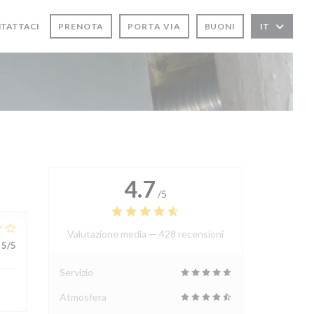
TATTACI
PRENOTA
PORTA VIA
BUONI
IT
NA NUOVA FINESTRA))
 UNA NUOVA FINESTRA))
4.7
/5
Valutazione media —
428 recensioni
5
/5
Servizio
Atmosfera