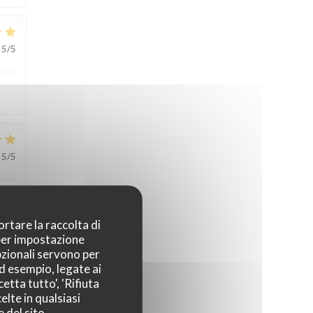
5
/5
5
/5
te !
ortare la raccolta di
 per impostazione
pzionali servono per
5
/5
ad esempio, legate ai
etta tutto', 'Rifiuta
elte in qualsiasi
 del sito.