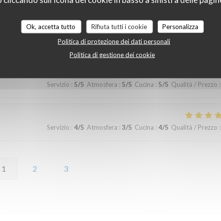
Ok, accetta tutto
Rifiuta tutti i cookie
Personalizza
Politica di protezione dei dati personali
Servizio
:
5
/5
Atmosfera
:
5
/5
Cucina
:
5
/5
Qualità / Prezzo
:
Politica di gestione dei cookie
Servizio
:
5
/5
Atmosfera
:
5
/5
Cucina
:
5
/5
Qualità / Prezzo
:
Servizio
:
4
/5
Atmosfera
:
3
/5
Cucina
:
4
/5
Qualità / Prezzo
:
1
2
3