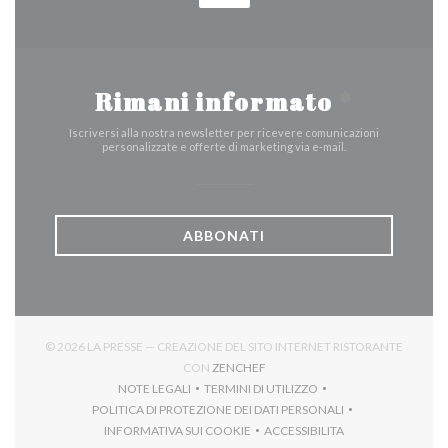
Rimani informato
*
Iscriversi alla nostra newsletter per ricevere comunicazioni
personalizzate e offerte di marketing via e-mail.
ABBONATI
© 2026 LA PRESSE — CREAZIONE DEL SITO INTERNET RISTORANTE
((APRE UNA NUOVA FINESTRA))
CON
ZENCHEF
NOTE LEGALI
TERMINI DI UTILIZZO
((APRE UNA NUOVA FINESTRA))
((APRE UNA NUOVA FINESTRA))
POLITICA DI PROTEZIONE DEI DATI PERSONALI
((APRE UNA NUOVA FINESTRA))
INFORMATIVA SUI COOKIE
ACCESSIBILITA
((APRE UNA NUOVA FINESTRA))
((APRE UNA NUOVA FINES