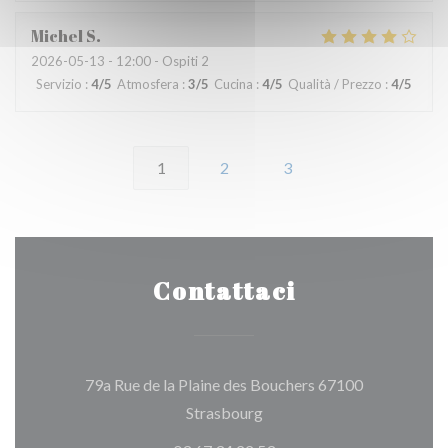
Michel
S
2026-05-13
- 12:00 - Ospiti 2
Servizio
:
4
/5
Atmosfera
:
3
/5
Cucina
:
4
/5
Qualità / Prezzo
:
4
/5
1
2
3
Contattaci
79a Rue de la Plaine des Bouchers 67100
((apre una nuova finestra))
Strasbourg