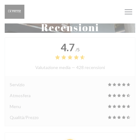
Personalizzazione delle tue scelte sui cookie
Recensioni
4.7
/5
Valutazione media —
428 recensioni
Servizio
Atmosfera
Menu
Qualità/Prezzo