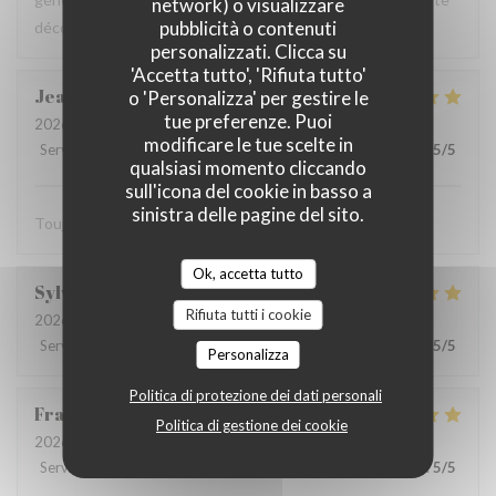
network) o visualizzare
pubblicità o contenuti
découverte !
personalizzati. Clicca su
'Accetta tutto', 'Rifiuta tutto'
Jean
F
o 'Personalizza' per gestire le
tue preferenze. Puoi
2026-05-15
- 12:15 - Ospiti 7
modificare le tue scelte in
Servizio
:
5
/5
Atmosfera
:
5
/5
Cucina
:
5
/5
Qualità / Prezzo
:
5
/5
qualsiasi momento cliccando
sull'icona del cookie in basso a
sinistra delle pagine del sito.
Toujours au top !
Ok, accetta tutto
Sylvia
H
Rifiuta tutti i cookie
2026-05-12
- 12:15 - Ospiti 2
Servizio
:
5
/5
Atmosfera
:
5
/5
Cucina
:
5
/5
Qualità / Prezzo
:
5
/5
Personalizza
Politica di protezione dei dati personali
Franck-Emmanuel
R
Politica di gestione dei cookie
2026-05-11
- 12:30 - Ospiti 2
Servizio
:
5
/5
Atmosfera
:
5
/5
Cucina
:
5
/5
Qualità / Prezzo
:
5
/5