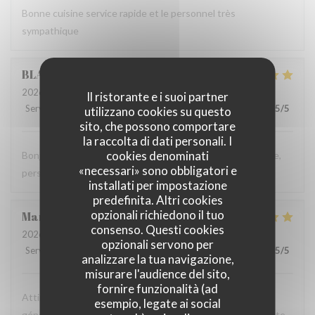
Bonne cuisine service rapide et le personnel très
sympathique
BLANDINE
C
2026-05-18
- 12:15 - Ospiti 3
Il ristorante e i suoi partner
Servizio
:
5
/5
Atmosfera
:
5
/5
Cucina
:
5
/5
Qualità / Prezzo
:
5
/5
utilizzano cookies su questo
sito, che possono comportare
la raccolta di dati personali. I
cookies denominati
Bonjour Nous recommandons ce restaurant. Service rapide,
«necessari» sono obbligatori e
personnel sympathique et plats savoureux. Blandine
installati per impostazione
predefinita. Altri cookies
opzionali richiedono il tuo
Marie
L
consenso. Questi cookies
2026-05-15
- 20:00 - Ospiti 2
opzionali servono per
Servizio
:
5
/5
Atmosfera
:
5
/5
Cucina
:
5
/5
Qualità / Prezzo
:
5
/5
analizzare la tua navigazione,
misurare l'audience del sito,
fornire funzionalità (ad
Attirée par le concept, conquise par la cuisine, à la fois
esempio, legate ai social
généreuse, gourmande et fine! Jusqu'au cocktail. Excellente