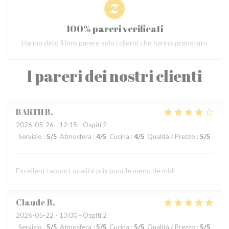
100% pareri verificati
Hanno dato il loro parere solo i clienti che hanno prenotato
I pareri dei nostri clienti
BARTH
B
2026-05-26
- 12:15 - Ospiti 2
Servizio
:
5
/5
Atmosfera
:
4
/5
Cucina
:
4
/5
Qualità / Prezzo
:
5
/5
Excellent rapport qualité prix pour le menu de midi
Claude
B
2026-05-22
- 13:00 - Ospiti 2
Servizio
:
5
/5
Atmosfera
:
5
/5
Cucina
:
5
/5
Qualità / Prezzo
:
5
/5