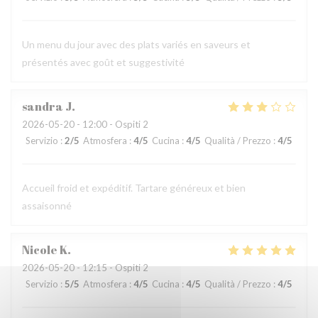
Un menu du jour avec des plats variés en saveurs et
présentés avec goût et suggestivité
sandra
J
2026-05-20
- 12:00 - Ospiti 2
Servizio
:
2
/5
Atmosfera
:
4
/5
Cucina
:
4
/5
Qualità / Prezzo
:
4
/5
Accueil froid et expéditif. Tartare généreux et bien
assaisonné
Nicole
K
2026-05-20
- 12:15 - Ospiti 2
Servizio
:
5
/5
Atmosfera
:
4
/5
Cucina
:
4
/5
Qualità / Prezzo
:
4
/5